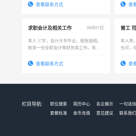
结识有识之士，共享未来。
有高低
查看联系方式
查
求职会计及相关工作
08月07日
普工 
本人 37岁，会计大专毕业，做账报税。
本人男
欲求一份全职会计等财务类工作。有会
也可，
计证
勿扰
查看联系方式
查
栏目导航:
职位搜索
简历中心
名企展示
一句话
套餐标准
金币充值
意见建议
联系我