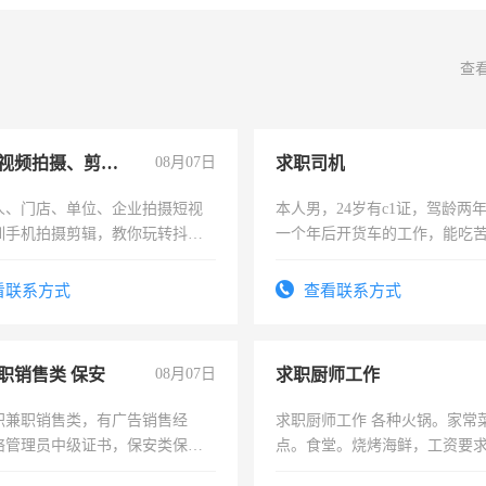
查
手机短视频拍摄、剪辑、抖音快手
08月07日
求职司机
人、门店、单位、企业拍摄短视
本人男，24岁有c1证，驾龄两
训手机拍摄剪辑，教你玩转抖音
一个年后开货车的工作，能吃
人、门店、单位、企业拍摄短视
加班。
训手机拍摄剪辑，教你玩转抖
看联系方式
查看联系方式
也可以成为拍摄达人！你也可以
摄达人！
职销售类 保安
08月07日
求职厨师工作
职兼职销售类，有广告销售经
求职厨师工作 各种火锅。家常
络管理员中级证书，保安类保安
点。食堂。烧烤海鲜，工资要求6
形象岗或幼儿园保安，维修水电
上