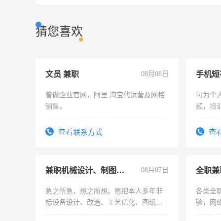
猜您喜欢
文员 兼职
08月08日
曾做企业官网，阿里 淘宝代运营及网格
可为个
销售。
频，培
可为个
频，培
查看联系方式
查
音！你
成为拍
兼职机械设计、制图、设备改造
08月07日
全职兼
急之所急，想之所想。愿把本人多年非
各类全
标设备设计、改造、工艺优化、图纸制
验，网
作和分解的经验与您分享。 真诚合作，
队长，