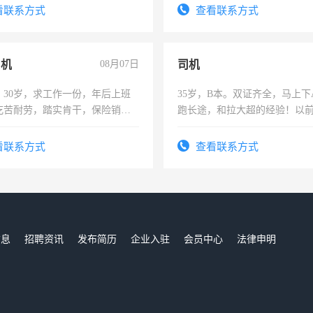
压电工证和十几年工作经验
看联系方式
查看联系方式
司机
08月07日
司机
，30岁，求工作一份，年后上班
35岁，B本。双证齐全，马上下
吃苦耐劳，踏实肯干，保险销售
跑长途，和拉大超的经验！以
六，渣土车
看联系方式
查看联系方式
信息
招聘资讯
发布简历
企业入驻
会员中心
法律申明
们