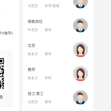
马先生
·
中专/技校
销售岗位
叶先生
·
高中
10金币)
文员
张女士
·
高中
教师
俞女士
·
本科
技工/普工
息
马先生
·
高中