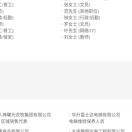
工/普工]
· 张女士 [文员]
员]
· 范先生 [其他职位]
政/后勤]
· 钟女士 [行政/后勤]
师]
· 罗女士 [文员]
工/普工]
· 叶先生 [网络/IT]
政/保安]
· 刘女士 [教师]
唐人神曙光农牧集团有限公司
· 华升富士达电梯有限公司
区域销售代表
电梯维修保养人员
阿满食品有限公司
· 大连路明光电工程有限公司