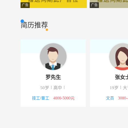
质检员
铁岭恒毅节能系
其他类型
广告
广告
预算员
铁岭市正祥装饰
其他类型
简历推荐
货车司机
铁岭县中天玻璃
其他类型
货车司机
铁岭伊丽皮塑家
其他类型
机械加工工艺员
铁岭盛大重型机
其他类型
采购专员
辽宁恒新铝业有
其他类型
生
梁先生
电工
铁岭伊丽皮塑家
其他类型
硕士
39岁
高中
50岁
置业顾问
沈阳市爱家房产
市场营销
0000元以上
行政/后勤
4000-5000元
技工/普工