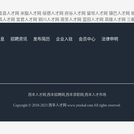
佳县人才网
米脂人才网
绥德人才网
府谷人才网
留坝人才网
镇巴人才网
鸡人才网
宜君人才网
铜川人才网
周至人才网
蓝田人才网
高陵人才网
三
信息
招聘资讯
发布简历
企业入驻
会员中心
法律申明
们
西丰人才网,西丰招聘网,西丰求职网,西丰人才市场
Copyright © 2018-2023 西丰人才网 www.ytoskal.com All rights reserved.