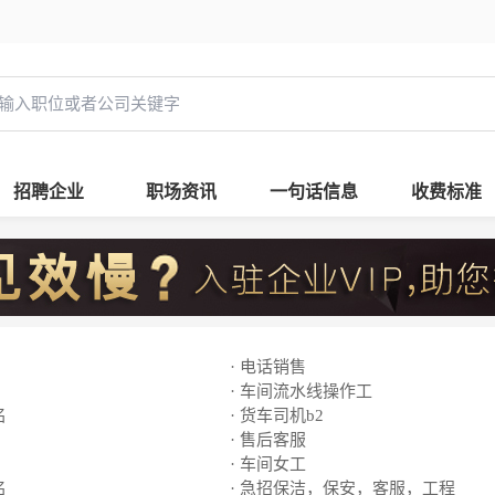
招聘企业
职场资讯
一句话信息
收费标准
· 电话销售
· 车间流水线操作工
名
· 货车司机b2
· 售后客服
· 车间女工
名
· 急招保洁，保安，客服，工程