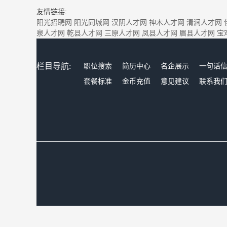
友情链接:
阳光招聘网
阳光同城网
汉阴人才网
神木人才网
清涧人才网
泉人才网
乾县人才网
三原人才网
凤县人才网
眉县人才网
宝
栏目导航:
职位搜索
简历中心
名企展示
一句话
套餐标准
金币充值
意见建议
联系我