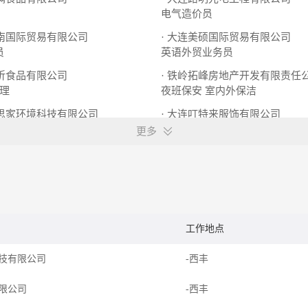
电气造价员
全南国际贸易有限公司
· 大连美硕国际贸易有限公司
员
英语外贸业务员
昕昕食品有限公司
· 铁岭拓峰房地产开发有限责任
理
夜班保安
室内外保洁
艾思家环境科技有限公司
· 大连叮特来服饰有限公司
装饰诚聘项目
企划部主管
更多
工作地点
技有限公司
-西丰
限公司
-西丰