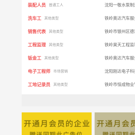
装配人员
沈阳一敬水泵制
普通工人
洗车工
铁岭奥达汽车服
其他类型
销售代表
铁岭市银州区德
其他类型
工程监理
铁岭昊天工程监
其他类型
钣金工
铁岭奥达汽车服
其他类型
电子工程师
沈阳刚达电子科
市场营销
工地记录员
铁岭市恒成物业
其他类型
生产管理人员
辽宁金立电力电
生产管理
文员
鞍山嘉诚建筑设
其他类型
室内装潢设计
铁岭市银州区德
其他类型