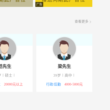
面议
08-06
广告
面议
08-06
查看更多
面议
08-06
面议
08-06
面议
08-06
面议
08-06
张女士
范先生
面议
08-06
34岁
高中
41岁
硕士
面议
08-06
文员
面议
其他职位
20000元以上